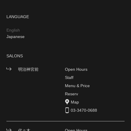
LANGUAGE
English
Japanese
SALONS
明治神宮前
Open Hours
Staff
Menu & Price
Reserv
Map
03-3470-0688
代々木
Open Hours