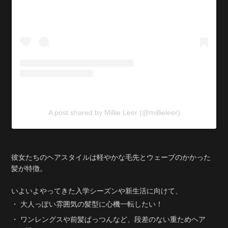
A post shared by Millie Leer (@millieleer)
彼女たちのヘアスタイルは軽やかな毛先とウェーブのかかった
髪が特徴。
いよいよやってきた入学シーズンや新生活に向けて、
・ 大人っぽい雰囲気の髪型に心機一転したい！
・ ワンレングスや前髪ぱっつんなど、段差のない重ためヘア