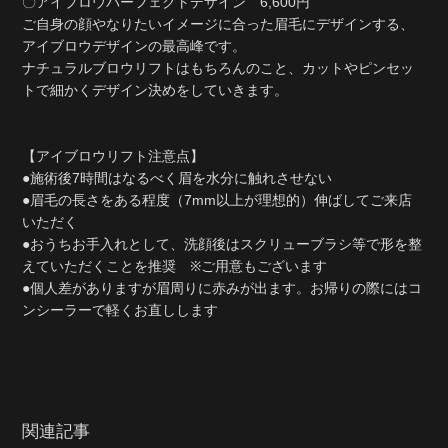
〇アイブロウパーフェクトデザイン 6,600円
ご自身の顔やなりたいイメージに合った眉毛にデザインする、
アイブロウデザインの最高峰です。
ナチュラルブロウリフトはもちろんのこと、カットやピンセッ
トで細かくデザイン決めをしていきます。
【アイブロウリフト注意点】
●施術後7時間はなるべく眉を水分に触れさせない
●眉毛の長さをある程度（7mm以上が理想的）伸ばしてご来店
いただく
●おうちお手入れとして、洗顔後はスクリューブラシ等で形を整
えていただくことを推奨 ※ご用意もございます
●個人差がありますが眉周りに赤みが出ます。お帰りの際にはコ
ンシーラーで軽くお直しします
関連記事