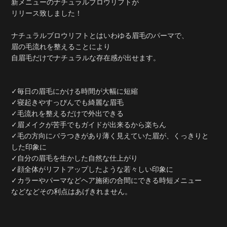
新メニューのナチュラルブロウリフトが
リリース致しました！
ナチュラルブロウリフトとはいわゆる眉毛のパーマで、
眉の毛流れを整えることにより
自眉毛だけでナチュラルな存在感が出せます。
✓毎日の眉毛にかける時間が大幅に短縮
✓寝起きやすっぴんでも綺麗な眉毛
✓毛流れを整えるだけで外出できる
✓眉メイクが苦手でもガイドが出来るから楽ちん
✓毛の方向にバラつきがあり薄く見えていた眉が、くっきりと
した印象に
✓自分の眉毛を生かした自然な仕上がり
✓顔全体がリフトアップしたような若々しい印象に
✓カラーやパーマなどヘア施術の合間にできる時短メニュー
などなどその利点はあげきれません。