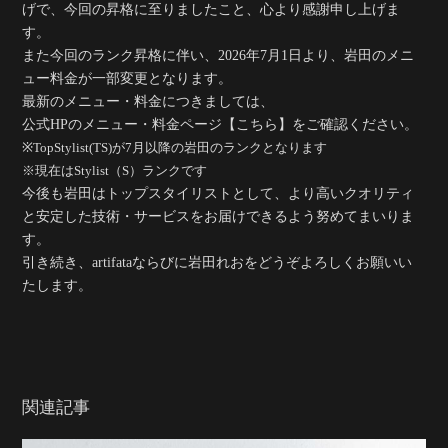
げで、
今回の昇格に至りましたこと、心より感謝申し上げま
す。
また今回のランク昇格に伴い、
2026年7月1日より、岩田のメニ
ュー料金が一部変更
となります。
最新のメニュー・料金につきましては、
公式HPのメニュー・料金ページ【こちら】
をご確認ください。
※TopStylist(TS)が7月以降の岩田のランクとなります
※現在はStylist（S）ランクです
今後も岩田はトップスタイリストとして、
より高いクオリティ
と安定した技術・サービスをお届けできるよう努めてまいりま
す。
引き続き、artifataならびに岩田れおを
どうぞよろしくお願いい
たします。
関連記事