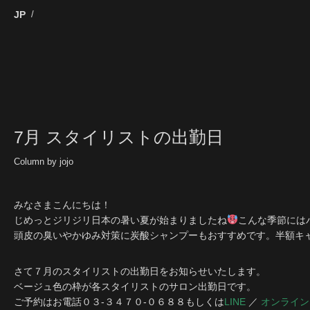
7月 スタイリストの出勤日
Column by jojo
みなさまこんにちは！
じめっとジリジリ日本の暑い夏が始まりましたね
こんな季節には
頭皮の臭いやかゆみ対策に炭酸シャンプーもおすすめです。半額キ
さて７月のスタイリストの出勤日をお知らせいたします。
ベージュ色の枠が各スタイリストのサロン出勤日です。
ご予約はお電話０３-３４７０-０６８８もしくは
LINE
／
オンライン