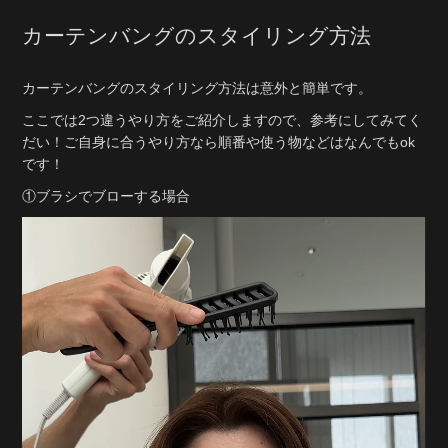
カーテンバングのスタイリング方法
カーテンバングのスタイリング方法は意外と簡単です。
ここでは2つ違うやり方をご紹介しますので、参考にしてみてく
だい！ご自身に合うやり方なら順番や使う物などはなんでもok
です！
①ブラシでブローする場合
動
画
プ
レ
ー
ヤ
ー