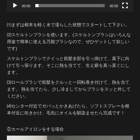
00:00
00:55
⑴まずは根本を軽く水で濡らした状態でスタートして下さい。
⑵スケルトンブラシを使います。(スケルトンブラシはいろんな
用途で簡単に使える万能ブラシなので、ぜひゲットして欲しい
です)
スケルトンブラシでクイっと前髪全部を引っ掛けて、真下に向
けて引っ張ります。そこに熱を当てて、生え癖を真っ直ぐにし
ます。
⑶ロールブラシで前髪をクルッと一回転巻き付けて、熱を当て
ます。 熱を当てたら、少し冷ましてからブラシをスッと外して
ください。
⑷センター付近でガバっとかきあげたら、ソフトスプレーを根
本付近に吹きかけ、毛先にオイルを馴染ませたら完成です！
②カールアイロンをする場合
動