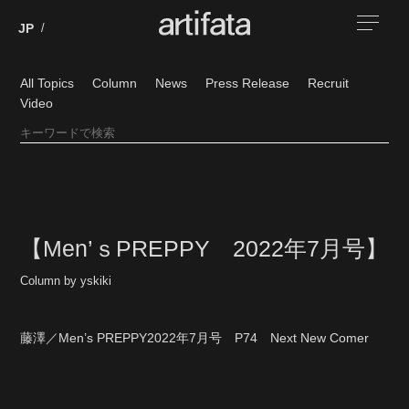
All Topics
Column
News
Press Release
Recruit
Video
【Men’ｓPREPPY 2022年7月号】
Column by yskiki
藤澤／Men’s PREPPY2022年7月号 P74 Next New Comer